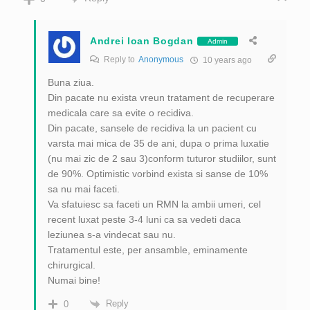
Andrei Ioan Bogdan
Admin
Reply to
Anonymous
10 years ago
Buna ziua.
Din pacate nu exista vreun tratament de recuperare
medicala care sa evite o recidiva.
Din pacate, sansele de recidiva la un pacient cu
varsta mai mica de 35 de ani, dupa o prima luxatie
(nu mai zic de 2 sau 3)conform tuturor studiilor, sunt
de 90%. Optimistic vorbind exista si sanse de 10%
sa nu mai faceti.
Va sfatuiesc sa faceti un RMN la ambii umeri, cel
recent luxat peste 3-4 luni ca sa vedeti daca
leziunea s-a vindecat sau nu.
Tratamentul este, per ansamble, eminamente
chirurgical.
Numai bine!
Reply
0