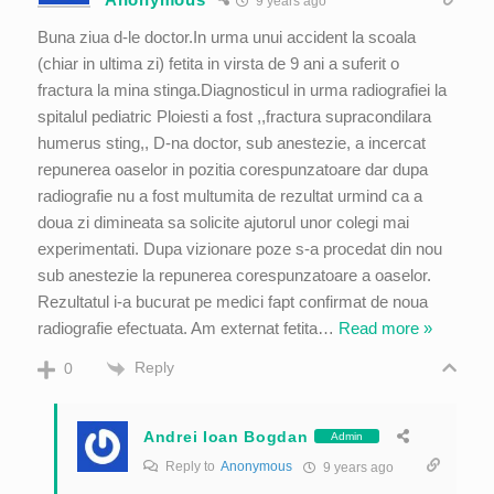
9 years ago
Buna ziua d-le doctor.In urma unui accident la scoala
(chiar in ultima zi) fetita in virsta de 9 ani a suferit o
fractura la mina stinga.Diagnosticul in urma radiografiei la
spitalul pediatric Ploiesti a fost ,,fractura supracondilara
humerus sting,, D-na doctor, sub anestezie, a incercat
repunerea oaselor in pozitia corespunzatoare dar dupa
radiografie nu a fost multumita de rezultat urmind ca a
doua zi dimineata sa solicite ajutorul unor colegi mai
experimentati. Dupa vizionare poze s-a procedat din nou
sub anestezie la repunerea corespunzatoare a oaselor.
Rezultatul i-a bucurat pe medici fapt confirmat de noua
radiografie efectuata. Am externat fetita
…
Read more »
Reply
0
Andrei Ioan Bogdan
Admin
Reply to
Anonymous
9 years ago