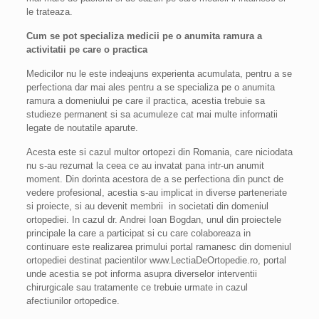
le trateaza.
Cum se pot specializa medicii pe o anumita ramura a
activitatii pe care o practica
Medicilor nu le este indeajuns experienta acumulata, pentru a se
perfectiona dar mai ales pentru a se specializa pe o anumita
ramura a domeniului pe care il practica, acestia trebuie sa
studieze permanent si sa acumuleze cat mai multe informatii
legate de noutatile aparute.
Acesta este si cazul multor ortopezi din Romania, care niciodata
nu s-au rezumat la ceea ce au invatat pana intr-un anumit
moment. Din dorinta acestora de a se perfectiona din punct de
vedere profesional, acestia s-au implicat in diverse parteneriate
si proiecte, si au devenit membrii in societati din domeniul
ortopediei. In cazul dr. Andrei Ioan Bogdan, unul din proiectele
principale la care a participat si cu care colaboreaza in
continuare este realizarea primului portal ramanesc din domeniul
ortopediei destinat pacientilor www.LectiaDeOrtopedie.ro, portal
unde acestia se pot informa asupra diverselor interventii
chirurgicale sau tratamente ce trebuie urmate in cazul
afectiunilor ortopedice.