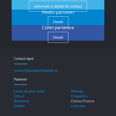
Informatii si detalii de contact
Medici parteneri
Detalii
Clinici partenere
Detalii
Contact rapid
contact@lectiadeortopedie.ro
Parteneri
Lectia de prim ajutor
Worwag
Ortovit
Ortopedica
Biotechnic
Choma Pharma
Arthrex
Isokinetic