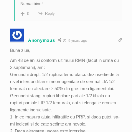
Numai bine!
Reply
0
Anonymous
9 years ago
Buna ziua,
Am 48 de ani si conform ultimului RMN (facut in urma cu
2 saptamani), am:
Genunchi drept: 1/2 ruptura femurala cu dezinsertie de la
nivel intercondilian si neomogenitate de semnal LIA 1/2
femurala cu afectare > 50% din grosimea ligamentului.
Genunchi stang: rupturi fibrilare partiale 1/2 tibiala cu
rupturi partiale LIP 1/2 femurala, cat si elongatie cronica
ligamente incrucisate.
1. In ce masura ajuta infiltratiile cu PRP, si daca puteti sa-
mi indicati si de cate sedinte am nevoie.
2. Daca alergarea usoara este interzisa.