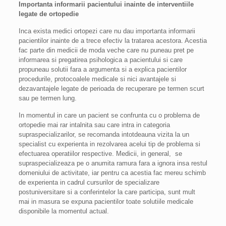
Importanta informarii pacientului inainte de interventiile
legate de ortopedie
Inca exista medici ortopezi care nu dau importanta informarii
pacientilor inainte de a trece efectiv la tratarea acestora. Acestia
fac parte din medicii de moda veche care nu puneau pret pe
informarea si pregatirea psihologica a pacientului si care
propuneau solutii fara a argumenta si a explica pacientilor
procedurile, protocoalele medicale si nici avantajele si
dezavantajele legate de perioada de recuperare pe termen scurt
sau pe termen lung.
In momentul in care un pacient se confrunta cu o problema de
ortopedie mai rar intalnita sau care intra in categoria
supraspecializarilor, se recomanda intotdeauna vizita la un
specialist cu experienta in rezolvarea acelui tip de problema si
efectuarea operatiilor respective. Medicii, in general, se
supraspecializeaza pe o anumita ramura fara a ignora insa restul
domeniului de activitate, iar pentru ca acestia fac mereu schimb
de experienta in cadrul cursurilor de specializare
postuniversitare si a conferintelor la care participa, sunt mult
mai in masura se expuna pacientilor toate solutiile medicale
disponibile la momentul actual.