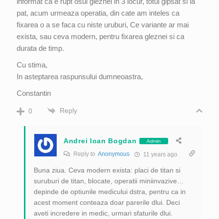
informat ca e rupt osul gleznei in 3 locur, totul gipsat si la
pat, acum urmeaza operatia, din cate am inteles ca
fixarea o a se faca cu niste uruburi, Ce variante ar mai
exista, sau ceva modern, pentru fixarea gleznei si ca
durata de timp.
Cu stima,
In asteptarea raspunsului dumneoastra,
Constantin
Reply
0
Andrei Ioan Bogdan
Admin
Reply to
Anonymous
11 years ago
Buna ziua. Ceva modern exista: placi de titan si
suruburi de titan, blocate, operatii miniinvazive…
depinde de optiunile medicului dstra, pentru ca in
acest moment conteaza doar parerile dlui. Deci
aveti incredere in medic, urmari sfaturile dlui.