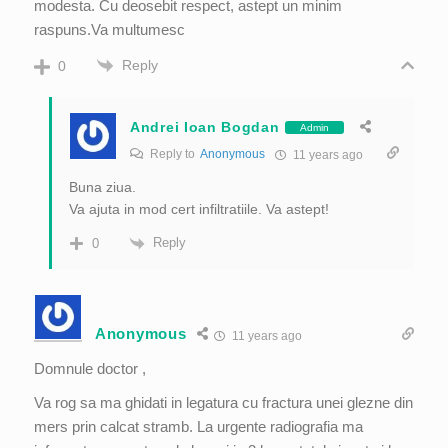
modesta. Cu deosebit respect, astept un minim
raspuns.Va multumesc
Reply
0
Andrei Ioan Bogdan
Admin
Reply to
Anonymous
11 years ago
Buna ziua.
Va ajuta in mod cert infiltratiile. Va astept!
Reply
0
Anonymous
11 years ago
Domnule doctor ,
Va rog sa ma ghidati in legatura cu fractura unei glezne din
mers prin calcat stramb. La urgente radiografia ma