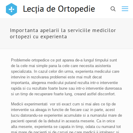
Importanta apelarii la serviciile medicilor
ortopezi cu experienta
Problemele ortopedice ce pot aparea de-a lungul timpului sunt
de la cele mai simple pana la cele care necesita asistenta
specializata. In cazul celor din urma, experienta medicului care
intervine in rezolvarea problemei este mai mult decat
importanta, alegerea medicului putand rezulta intr-o interventie
rapida si cu rezultate foarte bune sau intr-o interventie dureroasa
si un timp de recuperare foarte lung, creand astfel disconfort.
Medicii experimentati vor sti exact cum si mai ales ce tip de
interventie sa aleaga in functie de fiecare caz in parte, acest
lucru datorandu-se experientei acumulate si a numarului mare de
pacienti operati de la debutul in aceasta meserie. Ca in orice
alta meserie, experienta se capata in timp, odata cu numarul tot
mai mare de pacienti si de cazuri pe care medicii ii intalnesc si