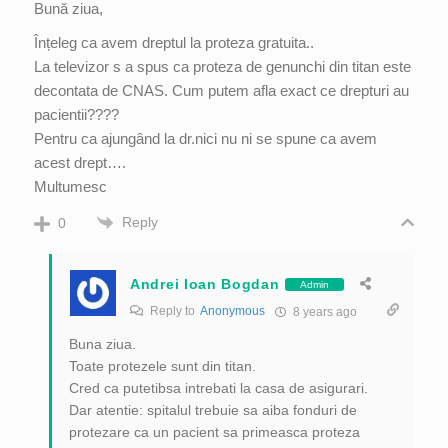
Bună ziua,
Înțeleg ca avem dreptul la proteza gratuita..
La televizor s a spus ca proteza de genunchi din titan este
decontata de CNAS. Cum putem afla exact ce drepturi au
pacientii????
Pentru ca ajungând la dr.nici nu ni se spune ca avem
acest drept….
Multumesc
Reply
0
Andrei Ioan Bogdan
Admin
Reply to
Anonymous
8 years ago
Buna ziua.
Toate protezele sunt din titan.
Cred ca putetibsa intrebati la casa de asigurari.
Dar atentie: spitalul trebuie sa aiba fonduri de
protezare ca un pacient sa primeasca proteza