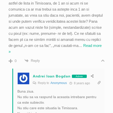
astfel de lista in Timisoara, de 1 an si acum ni se
comunica ca ar mai trebui sa astepte inca 1 an si
jumatate, as vrea sa stiu daca noi, pacientii, avem dreptul
si unde putem verifica veridicitatea acestei liste? Pana
acum am vazut niste foi (simple, nestandardizate) scrise
cu pixul (ex: nume, prenume- nr de tel). Ce ne sfatuiti sa
facem pt ca ne simtim mintiti si amanati mereu cu replici
de genul „n-am ce sa fac”, „mai cautati-ma
…
Read more
»
Reply
0
Andrei Ioan Bogdan
Admin
Reply to
Anonymous
8 years ago
Buna ziua.
Nu stiu sa va raspund la aceasta intrebare pentru
ca este subiectiv.
Nu stiu care este situatia la Timisoara.