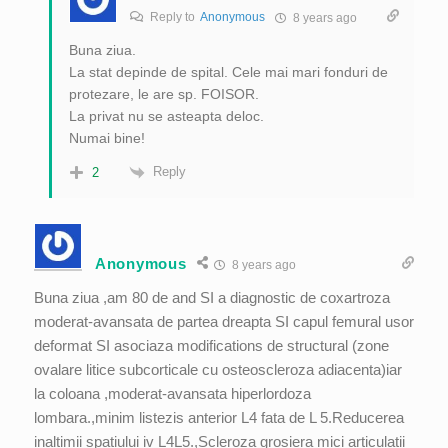
Reply to
Anonymous
8 years ago
Buna ziua.
La stat depinde de spital. Cele mai mari fonduri de
protezare, le are sp. FOISOR.
La privat nu se asteapta deloc.
Numai bine!
Reply
2
Anonymous
8 years ago
Buna ziua ,am 80 de and SI a diagnostic de coxartroza
moderat-avansata de partea dreapta SI capul femural usor
deformat SI asociaza modifications de structural (zone
ovalare litice subcorticale cu osteoscleroza adiacenta)iar
la coloana ,moderat-avansata hiperlordoza
lombara.,minim listezis anterior L4 fata de L 5.Reducerea
inaltimii spatiului iv L4L5.,Scleroza grosiera mici articulatii