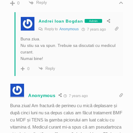
Reply
0
Andrei Ioan Bogdan
Admin
Reply to
Anonymous
7 years ago
Buna ziua.
Nu stiu sa va spun. Trebuie sa discutati cu medicul
curant.
Numai bine!
Reply
0
Anonymous
7 years ago
Buna ziua! Am fractură de perineu cu mică deplasare și
după cinci luni nu sa depus calus am făcut tratament BMF
cu MDF și TENS la gamba piciorului am luat calciu cu
vitamina d. Medicul curant mi-a spus că am pseudartroza