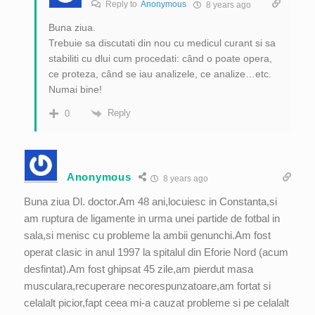
Reply to
Anonymous
8 years ago
Buna ziua.
Trebuie sa discutati din nou cu medicul curant si sa
stabiliti cu dlui cum procedati: când o poate opera,
ce proteza, când se iau analizele, ce analize…etc.
Numai bine!
Reply
0
Anonymous
8 years ago
Buna ziua Dl. doctor.Am 48 ani,locuiesc in Constanta,si
am ruptura de ligamente in urma unei partide de fotbal in
sala,si menisc cu probleme la ambii genunchi.Am fost
operat clasic in anul 1997 la spitalul din Eforie Nord (acum
desfintat).Am fost ghipsat 45 zile,am pierdut masa
musculara,recuperare necorespunzatoare,am fortat si
celalalt picior,fapt ceea mi-a cauzat probleme si pe celalalt