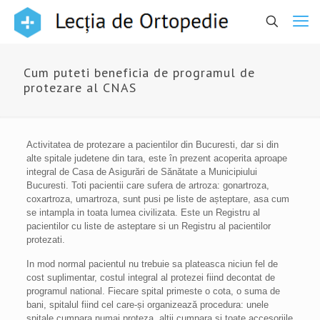
Cum puteti beneficia de programul de
protezare al CNAS
Activitatea de protezare a pacientilor din Bucuresti, dar si din
alte spitale judetene din tara, este în prezent acoperita aproape
integral de Casa de Asigurări de Sănătate a Municipiului
Bucuresti. Toti pacientii care sufera de artroza: gonartroza,
coxartroza, umartroza, sunt pusi pe liste de așteptare, asa cum
se intampla in toata lumea civilizata. Este un Registru al
pacientilor cu liste de asteptare si un Registru al pacientilor
protezati.
In mod normal pacientul nu trebuie sa plateasca niciun fel de
cost suplimentar, costul integral al protezei fiind decontat de
programul national. Fiecare spital primeste o cota, o suma de
bani, spitalul fiind cel care-și organizează procedura: unele
spitale cumpara numai proteza, altii cumpara si toate accesoriile