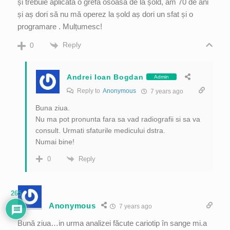
și trebuie aplicată o grefă osoasă de la șold, am 70 de ani
și aș dori să nu mă operez la șold aș dori un sfat și o
programare . Mulțumesc!
Reply
0
Andrei Ioan Bogdan
Admin
Reply to
Anonymous
7 years ago
Buna ziua.
Nu ma pot pronunta fara sa vad radiografii si sa va
consult. Urmati sfaturile medicului dstra.
Numai bine!
Reply
0
265
Anonymous
7 years ago
Bună ziua…in urma analizei făcute cariotip în sange mi.a