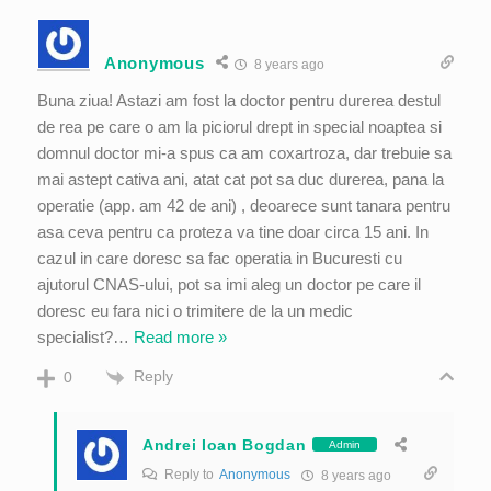
Anonymous
8 years ago
Buna ziua! Astazi am fost la doctor pentru durerea destul
de rea pe care o am la piciorul drept in special noaptea si
domnul doctor mi-a spus ca am coxartroza, dar trebuie sa
mai astept cativa ani, atat cat pot sa duc durerea, pana la
operatie (app. am 42 de ani) , deoarece sunt tanara pentru
asa ceva pentru ca proteza va tine doar circa 15 ani. In
cazul in care doresc sa fac operatia in Bucuresti cu
ajutorul CNAS-ului, pot sa imi aleg un doctor pe care il
doresc eu fara nici o trimitere de la un medic
specialist?
…
Read more »
Reply
0
Andrei Ioan Bogdan
Admin
Reply to
Anonymous
8 years ago