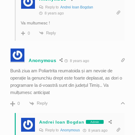
Reply to
Andrei Ioan Bogdan
8 years ago
Va multumesc !
Reply
0
Anonymous
8 years ago
Bună ziua am Poliartrita reumatoida și am nevoie de
operație la genunchiu drept este foarte deplasat, as dori o
programare la d-voastră sunt din județul Timiș.. Va
mulțumesc anticipat
Reply
0
Andrei Ioan Bogdan
Admin
Reply to
Anonymous
8 years ago