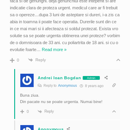
faca si de genunghi. deja genunchiul este intepenit si are
indicatie clara de proteza urgent. medicul care ar fi trebuit
sa o opereze…dupa 3 luni de asteptare si dureri, i-a zis ca
abia in toamna ii poate face operatia. Durerile sunt din ce
in ce mai mari si ii afecteaza si soldul protezat. Exista vro
solutie sa se poate urgenta obtinerea unei proteze? vorbim
de o domnisoara de 33 ani. cu poliartrita de 18 ani. si cu o
evolutie foarte
…
Read more »
Reply
0
Andrei Ioan Bogdan
Admin
Reply to
Anonymous
8 years ago
Buna ziua.
Din pacate nu se poate urgenta. Numai bine!
Reply
0
Anonymous