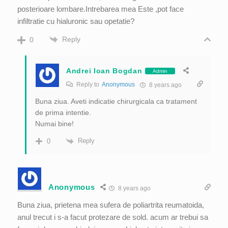
posterioare lombare.Intrebarea mea Este ,pot face
infiltratie cu hialuronic sau opetatie?
Reply
0
Andrei Ioan Bogdan
Admin
Reply to
Anonymous
8 years ago
Buna ziua. Aveti indicatie chirurgicala ca tratament
de prima intentie.
Numai bine!
Reply
0
Anonymous
8 years ago
Buna ziua, prietena mea sufera de poliartrita reumatoida,
anul trecut i s-a facut protezare de sold. acum ar trebui sa