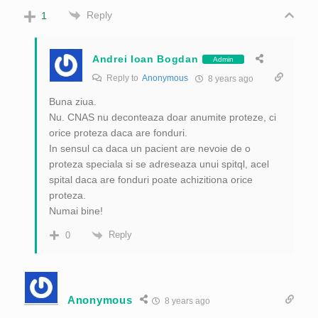
Reply
1
Andrei Ioan Bogdan
Admin
Reply to
Anonymous
8 years ago
Buna ziua.
Nu. CNAS nu deconteaza doar anumite proteze, ci
orice proteza daca are fonduri.
In sensul ca daca un pacient are nevoie de o
proteza speciala si se adreseaza unui spitql, acel
spital daca are fonduri poate achizitiona orice
proteza.
Numai bine!
Reply
0
Anonymous
8 years ago