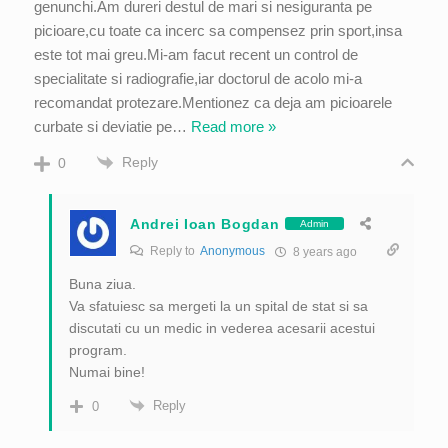
genunchi.Am dureri destul de mari si nesiguranta pe
picioare,cu toate ca incerc sa compensez prin sport,insa
este tot mai greu.Mi-am facut recent un control de
specialitate si radiografie,iar doctorul de acolo mi-a
recomandat protezare.Mentionez ca deja am picioarele
curbate si deviatie pe
…
Read more »
Reply
0
Andrei Ioan Bogdan
Admin
Reply to
Anonymous
8 years ago
Buna ziua.
Va sfatuiesc sa mergeti la un spital de stat si sa
discutati cu un medic in vederea acesarii acestui
program.
Numai bine!
Reply
0