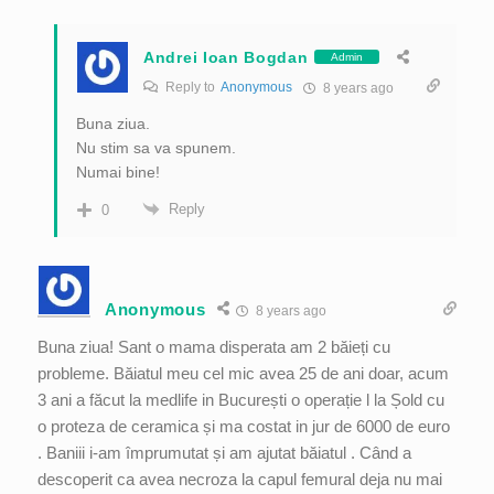
Andrei Ioan Bogdan
Admin
Reply to
Anonymous
8 years ago
Buna ziua.
Nu stim sa va spunem.
Numai bine!
Reply
0
Anonymous
8 years ago
Buna ziua! Sant o mama disperata am 2 băieți cu
probleme. Băiatul meu cel mic avea 25 de ani doar, acum
3 ani a făcut la medlife in București o operație l la Șold cu
o proteza de ceramica și ma costat in jur de 6000 de euro
. Baniii i-am împrumutat și am ajutat băiatul . Când a
descoperit ca avea necroza la capul femural deja nu mai