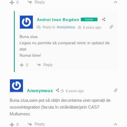
Reply
0
Andrei Ioan Bogdan
Admin
Reply to
Anonymous
8 years ago
Buna ziua.
Legea nu permite să cumparati nimic in spitalul de
stat.
Numai bine!
Reply
0
Anonymous
8 years ago
Buna ziua,oare pot să obțin decontarea unei operații de
osseointegration (facuta în străinătate)prin CAS?
Multumesc
Reply
0