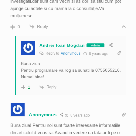
investigatii,dar sunt cam vechi si as dori sa stiu cum pot
ajunge cu actele si cu mama la o consultație.Va
mulțumesc
Reply
0
Andrei Ioan Bogdan
Admin
Reply to
Anonymous
8 years ago
Buna ziua.
Pentru programare va rog sa sunati la 0755055216.
Numai bine!
Reply
1
Anonymous
8 years ago
Buna ziua! Pentru noi sunt foarte interesante informatiile
din articolul d-voastra. Avand in vedere ca tata ar fi pe o