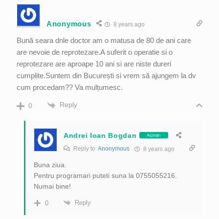
Anonymous
8 years ago
Bună seara dnle doctor am o matusa de 80 de ani care
are nevoie de reprotezare.A suferit o operatie si o
reprotezare are aproape 10 ani si are niste dureri
cumplite.Suntem din București si vrem să ajungem la dv
cum procedam?? Va mulțumesc.
Reply
0
Andrei Ioan Bogdan
Admin
Reply to
Anonymous
8 years ago
Buna ziua.
Pentru programari puteti suna la 0755055216.
Numai bine!
Reply
0