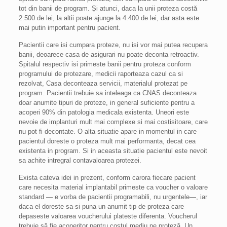
tot din banii de program. Și atunci, daca la unii proteza costă
2.500 de lei, la altii poate ajunge la 4.400 de lei, dar asta este
mai putin important pentru pacient.
Pacientii care isi cumpara proteze, nu isi vor mai putea recupera
banii, deoarece casa de asigurari nu poate deconta retroactiv.
Spitalul respectiv isi primeste banii pentru proteza conform
programului de protezare, medicii raporteaza cazul ca si
rezolvat, Casa deconteaza servicii, materialul protezat pe
program. Pacientii trebuie sa inteleaga ca CNAS deconteaza
doar anumite tipuri de proteze, in general suficiente pentru a
acoperi 90% din patologia medicala existenta. Uneori este
nevoie de implanturi mult mai complexe si mai costisitoare, care
nu pot fi decontate. O alta situatie apare in momentul in care
pacientul doreste o proteza mult mai performanta, decat cea
existenta in program. Si in aceasta situatie pacientul este nevoit
sa achite intregral contavaloarea protezei.
Exista cateva idei in prezent, conform carora fiecare pacient
care necesita material implantabil primeste ca voucher o valoare
standard — e vorba de pacientii programabili, nu urgentele—, iar
daca el doreste sa-si puna un anumit tip de proteza care
depaseste valoarea voucherului plateste diferenta. Voucherul
trebuie să fie acoperitor pentru costul mediu pe proteză .Un