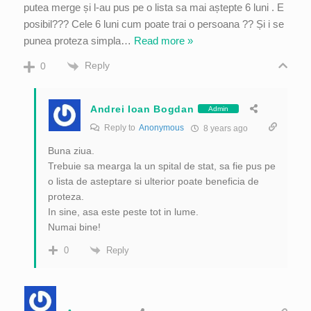
putea merge și l-au pus pe o lista sa mai aștepte 6 luni . E
posibil??? Cele 6 luni cum poate trai o persoana ?? Și i se
punea proteza simpla
…
Read more »
Reply
0
Andrei Ioan Bogdan
Admin
Reply to
Anonymous
8 years ago
Buna ziua.
Trebuie sa mearga la un spital de stat, sa fie pus pe
o lista de asteptare si ulterior poate beneficia de
proteza.
In sine, asa este peste tot in lume.
Numai bine!
Reply
0