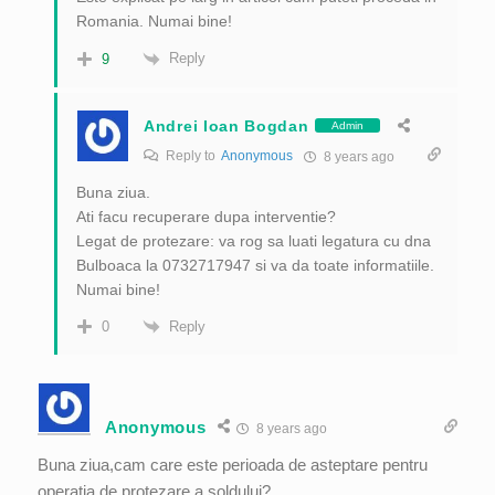
Romania. Numai bine!
Reply
9
Andrei Ioan Bogdan
Admin
Reply to
Anonymous
8 years ago
Buna ziua.
Ati facu recuperare dupa interventie?
Legat de protezare: va rog sa luati legatura cu dna
Bulboaca la 0732717947 si va da toate informatiile.
Numai bine!
Reply
0
Anonymous
8 years ago
Buna ziua,cam care este perioada de asteptare pentru
operatia de protezare a soldului?