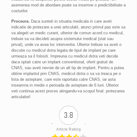
asemenea mod de abordare poate sa insemne o predictibilitate a
costurilor.
Proceura.
Daca sunteti in situatia medicala in care aveti
indicatie de protezare a unei articulatii, atunci primul pas este sa
va alegeti un medic curant, ulterior de comun acord cu medicul,
trebuie sa va decideti asupra sistemului medical (stat sau
privat), unde va avea loc interventia. Ulterior trebuie sa aveti o
discutie cu medicul dstra legata de tipul de implant pe care
urmeaza sa il folositi. Impreuna cu medicul dstra veti decide
daca optati catre un implant conventional, oferit gratuit de
CNAS, sau aveti nevoie de un alt tip de implant. Pentru a putea
obtine implantul prin CNAS, medicul dstra o sa va treaca pe o
lista de asteptare, care este raportata catre CNAS, iar asta
inseamna in medie o perioada de asteptare de 6 luni. Ulterior
veti continua acest proces atingandu-va scopul final: protezarea
articulatiei!
3.8
Article Rating