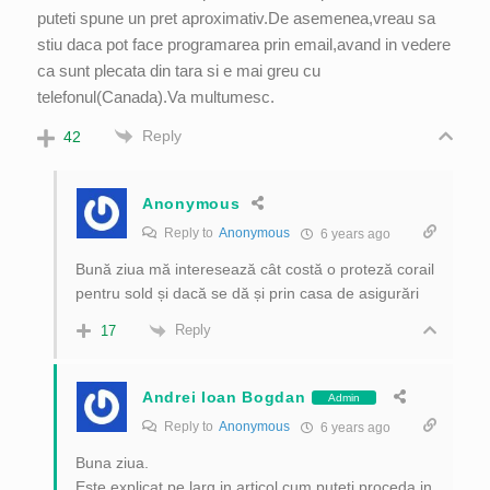
puteti spune un pret aproximativ.De asemenea,vreau sa
stiu daca pot face programarea prin email,avand in vedere
ca sunt plecata din tara si e mai greu cu
telefonul(Canada).Va multumesc.
Reply
42
Anonymous
Reply to
Anonymous
6 years ago
Bună ziua mă interesează cât costă o proteză corail
pentru sold și dacă se dă și prin casa de asigurări
Reply
17
Andrei Ioan Bogdan
Admin
Reply to
Anonymous
6 years ago
Buna ziua.
Este explicat pe larg in articol cum puteti proceda in