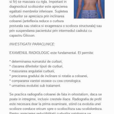
si fir) se masoara cu rigla. Important in
diagnosticul scoliozelor este aprecierea
egalitatii membrelor inferioare. Supletea
curburilor se apreciaza prin inclinarea
coloanei (anteflexia reduce o curbura
posturala sau statica si exagereaza o scolioza structurala) sau
prin suspendarea pacientului prin intermediul cadrului cu
capastru Glisson.
INVESTIGATII PARACLINICE:
EXAMENUL RADIOLOGIC este fundamental. El permite:
* determinarea numarului de curburi,
* clasarea diferitelor tipuri de curburi,
* masurarea angulatiei curburii,
* precizarea gradului de inclinare si rotatie a coloanei,
* compararea varstei osoase cu cea cronologica
* urmarirea evolutiei sub tratament.
Se practica radiografia coloanei de fata in ortostatism, daca se
poate in intregime, inclusiv crestele iliace. Radiografia de profil
este necesara doar la prima examinare, stiind ca evolutia unei
scolioze conduce oricum spre o scoliocifoza sau scoliolordoza.
Pentru aprecierea reductibilitatii curburilor patologice se