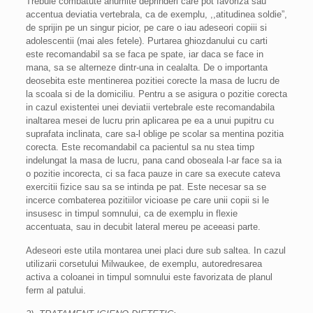
Trebuie combatute anumite deprinderi care pot favoriza sau
accentua deviatia vertebrala, ca de exemplu, ,,atitudinea soldie”,
de sprijin pe un singur picior, pe care o iau adeseori copiii si
adolescentii (mai ales fetele). Purtarea ghiozdanului cu carti
este recomandabil sa se faca pe spate, iar daca se face in
mana, sa se alterneze dintr-una in cealalta. De o importanta
deosebita este mentinerea pozitiei corecte la masa de lucru de
la scoala si de la domiciliu. Pentru a se asigura o pozitie corecta
in cazul existentei unei deviatii vertebrale este recomandabila
inaltarea mesei de lucru prin aplicarea pe ea a unui pupitru cu
suprafata inclinata, care sa-l oblige pe scolar sa mentina pozitia
corecta. Este recomandabil ca pacientul sa nu stea timp
indelungat la masa de lucru, pana cand oboseala l-ar face sa ia
o pozitie incorecta, ci sa faca pauze in care sa execute cateva
exercitii fizice sau sa se intinda pe pat. Este necesar sa se
incerce combaterea pozitiilor vicioase pe care unii copii si le
insusesc in timpul somnului, ca de exemplu in flexie
accentuata, sau in decubit lateral mereu pe aceeasi parte.
Adeseori este utila montarea unei placi dure sub saltea. In cazul
utilizarii corsetului Milwaukee, de exemplu, autoredresarea
activa a coloanei in timpul somnului este favorizata de planul
ferm al patului.