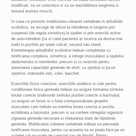
modificari, sa se corecteze si sa se reechilibreze lungimea si
tonusul acestor muschi.
In ceea ce priveste mobilizarea coloanei vertebrale in atitudinile
scoliotice, se recurge de obicei la intinderea in lungime prin
suspensii (de regula simetrice) la spalier si prin exercitii active
de auto-intindere (ca si cand pacientul ar incerca sa devina mai
inalt) in pozitiile pe spate culcat, sezand sau stand.
Kinetoterapia atitudinilor scoliotice trebuie completata cu
tonificarea complexa, simetrica, a intregii musculaturi a spatelui,
abdomenului si membrelor, precum si cu exercitii pentru
antrenarea capacitatii generale de efort, ca sporturi si jocuri
sportive, indeosebi inot, volei, baschet.
Exercitiile fizice corective, exercitiile analitice si cele pentru
conditionare fizica generala trebuie sa asigure formarea simtului
tinutei corecte (indeosebi simtului pozitiei corecte a bazinului),
sa asigure un tonus si o forta corespunzatoare grupelor
musculare care trebuie sa mentina tinuta corecta si pozitia
echilibrata a bazinului, precum si sa confere intregului organism
vigoarea generala necesara si inlaturarea starii de hipotonie
generala. Mobilizarea coloanei vertebrale trebuie sa preceada
tonificarea musculara, pentru ca aceasta sa se poata face pe un
schelet cat se poate de corectat sau de flexibil. Pentru