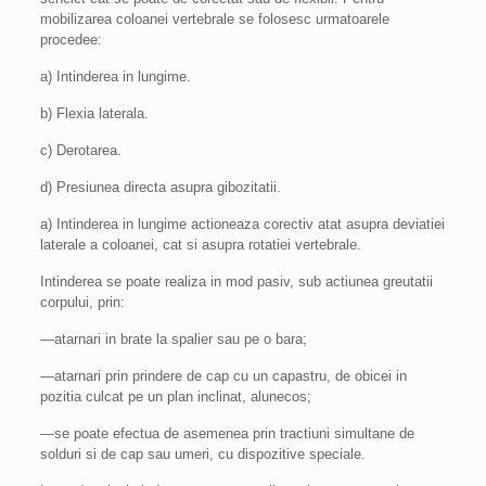
mobilizarea coloanei vertebrale se folosesc urmatoarele
procedee:
a) Intinderea in lungime.
b) Flexia laterala.
c) Derotarea.
d) Presiunea directa asupra gibozitatii.
a) Intinderea in lungime actioneaza corectiv atat asupra deviatiei
laterale a coloanei, cat si asupra rotatiei vertebrale.
Intinderea se poate realiza in mod pasiv, sub actiunea greutatii
corpului, prin:
—atarnari in brate la spalier sau pe o bara;
—atarnari prin prindere de cap cu un capastru, de obicei in
pozitia culcat pe un plan inclinat, alunecos;
—se poate efectua de asemenea prin tractiuni simultane de
solduri si de cap sau umeri, cu dispozitive speciale.