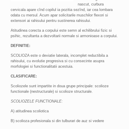
nascut, curbura
cervicala apare cînd copilul ia pozitia sezînd, iar cea lombara
odata cu mersul. Acum apar solicitarile muschilor flexori si
extensori ai rahisului pentru sustinerea rahisului.
Atitudinea corecta a corpului este semn al echilibrului fizic si
psihic, rezultanta a dezvoltarii normale si armonioase a corpului.
DEFINITIE:
SCOLIOZA este o deviatie laterala, incomplet reductibila a
rahisului, cu evolutie progresiva si cu consecinte asupra
morfologiei si functionalitatii acestuia.
CLASIFICARE:
Scoliozele sunt impartite in doua grupe principale: scolioze
functionale (nestructurale) si scolioze structurale.
SCOLIOZELE FUNCTIONALE:
A) atitudinea scoliotica
B) scolioza profesionala si din tulburari de auz si vedere