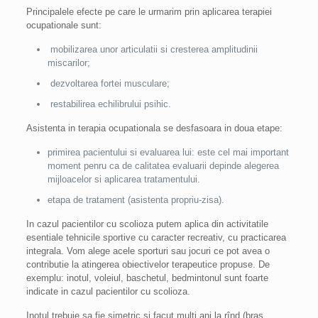
Principalele efecte pe care le urmarim prin aplicarea terapiei
ocupationale sunt:
mobilizarea unor articulatii si cresterea amplitudinii
miscarilor;
dezvoltarea fortei musculare;
restabilirea echilibrului psihic.
Asistenta in terapia ocupationala se desfasoara in doua etape:
primirea pacientului si evaluarea lui: este cel mai important
moment penru ca de calitatea evaluarii depinde alegerea
mijloacelor si aplicarea tratamentului.
etapa de tratament (asistenta propriu-zisa).
In cazul pacientilor cu scolioza putem aplica din activitatile
esentiale tehnicile sportive cu caracter recreativ, cu practicarea
integrala. Vom alege acele sporturi sau jocuri ce pot avea o
contributie la atingerea obiectivelor terapeutice propuse. De
exemplu: inotul, voleiul, baschetul, bedmintonul sunt foarte
indicate in cazul pacientilor cu scolioza.
Inotul trebuie sa fie simetric si facut multi ani la rînd (bras,