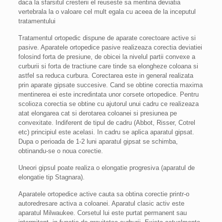
daca la sfarsitul cresterii el reuseste sa mentina deviatia
vertebrala la o valoare cel mult egala cu aceea de la inceputul
tratamentului
Tratamentul ortopedic dispune de aparate corectoare active si
pasive. Aparatele ortopedice pasive realizeaza corectia deviatiei
folosind forta de presiune, de obicei la nivelul partii convexe a
curburii si forta de tractiune care tinde sa elongheze coloana si
astfel sa reduca curbura. Corectarea este in general realizata
prin aparate gipsate succesive. Cand se obtine corectia maxima
mentinerea ei este incredintata unor corsete ortopedice. Pentru
scolioza corectia se obtine cu ajutorul unui cadru ce realizeaza
atat elongarea cat si derotarea coloanei si presiunea pe
convexitate. Indiferent de tipul de cadru (Abbot, Risser, Cotrel
etc) principiul este acelasi. In cadru se aplica aparatul gipsat.
Dupa o perioada de 1-2 luni aparatul gipsat se schimba,
obtinandu-se o noua corectie.
Uneori gipsul poate realiza o elongatie progresiva (aparatul de
elongatie tip Stagnara).
Aparatele ortopedice active cauta sa obtina corectie printr-o
autoredresare activa a coloanei. Aparatul clasic activ este
aparatul Milwaukee. Corsetul lui este purtat permanent sau