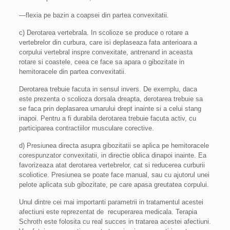
—flexia pe bazin a coapsei din partea convexitatii.
c) Derotarea vertebrala. In scolioze se produce o rotare a
vertebrelor din curbura, care isi deplaseaza fata anterioara a
corpului vertebral inspre convexitate, antrenand in aceasta
rotare si coastele, ceea ce face sa apara o gibozitate in
hemitoracele din partea convexitatii.
Derotarea trebuie facuta in sensul invers. De exemplu, daca
este prezenta o scolioza dorsala dreapta, derotarea trebuie sa
se faca prin deplasarea umarului drept inainte si a celui stang
inapoi. Pentru a fi durabila derotarea trebuie facuta activ, cu
participarea contractiilor musculare corective.
d) Presiunea directa asupra gibozitatii se aplica pe hemitoracele
corespunzator convexitatii, in directie oblica dinapoi inainte. Ea
favorizeaza atat derotarea vertebrelor, cat si reducerea curburii
scoliotice. Presiunea se poate face manual, sau cu ajutorul unei
pelote aplicata sub gibozitate, pe care apasa greutatea corpului.
Unul dintre cei mai importanti parametrii in tratamentul acestei
afectiuni este reprezentat de recuperarea medicala. Terapia
Schroth este folosita cu real succes in tratarea acestei afectiuni.