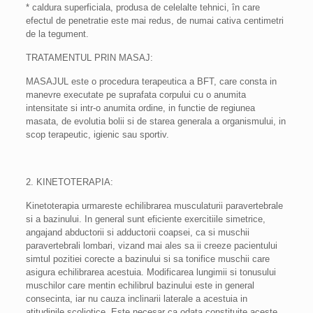
* caldura superficiala, produsa de celelalte tehnici, în care
efectul de penetratie este mai redus, de numai cativa centimetri
de la tegument.
TRATAMENTUL PRIN MASAJ:
MASAJUL este o procedura terapeutica a BFT, care consta in
manevre executate pe suprafata corpului cu o anumita
intensitate si intr-o anumita ordine, in functie de regiunea
masata, de evolutia bolii si de starea generala a organismului, in
scop terapeutic, igienic sau sportiv.
2. KINETOTERAPIA:
Kinetoterapia urmareste echilibrarea musculaturii paravertebrale
si a bazinului. In general sunt eficiente exercitiile simetrice,
angajand abductorii si adductorii coapsei, ca si muschii
paravertebrali lombari, vizand mai ales sa ii creeze pacientului
simtul pozitiei corecte a bazinului si sa tonifice muschii care
asigura echilibrarea acestuia. Modificarea lungimii si tonusului
muschilor care mentin echilibrul bazinului este in general
consecinta, iar nu cauza inclinarii laterale a acestuia in
atitudinile scoliotice. Este necesar ca odata constituite aceste