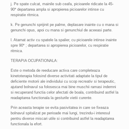
j. Pe spate culcat, mainile sub ceafa, picioarele ridicate la 45-
90* departarea ampla si apropierea picioarelor intinse cu
respiratie ritmica.
k. Pe genunchi sprijinit pe palme, deplasare inainte cu o mana si
genunchi opus, apoi cu mana si genunchiul de aceeasi parte.
l. Atarnat activ cu spatele la spalier, cu picioarele intinse inainte
spre 90* ; departarea si apropierea picioarelor, cu respiratie
ritmica.
TERAPIA OCUPATIONALA:
Este o metoda de reeducare activa care completeaza
kinetoterapia folosind diverse activitati adaptate la tipul de
deficiente motorii ale individului cu scop recreativ si terapeutic,
ajutand bolnavul sa folosesca mai bine muschii ramasi indemni
si recuperand functia celor afectati de boala, contribuind astfel la
readaptarea functionala la gesturile vietii curente.
Prin aceasta terapie se evita pasivitatea in care se fixeaza
bolnavul spitalizat pe perioade mai lungi, trezindu-i interesul
pentru diverse miscari utile si contribuind astfel la readaptarea
functionala la efort.