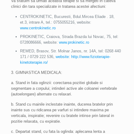
Va sfatuim sa urmati aceasta terapie si sa mergeti in cateva
clinici din tara specializate in tratarea acestei afectiuni:
CENTROKINETIC, Bucuresti, Bdul.Mircea Eliade . 18,
et.3, intrare A, tel.: 0755055216, website:
www.centrokinetic.ro
PROKINETIC, Craiova, Strada Brazda lui Novac, 75, tel:
0728086666, website:
www.prokinetic.ro
REMED, Brasov, Str. Molnar Janos, nr. 14A, tel: 0268 440
171 / 0729 222 536,
website: http://www.fizioterapie-
kinetoterapie.ro/
3. GIMNASTICA MEDICALA:
a. Stand in fata oglinzii: corectarea pozitiei globale si
segmentare a corpului; intinderi active ale coloanei vertebrale
(autoelongare) alternate cu relaxari.
b. Stand cu mainile inclestate inainte, ducerea bratelor prin
inainte sus cu ridicarea pe varfuri si intindere maxima pe
verticala, inspiratie; revenire cu bratele intinse prin lateral in
pozitie relaxata, cu expiratie.
c. Departat stand, cu fata la oglinda: aplecarea lenta a