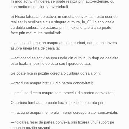
In mod activ, intinderea se poate realiza prin auto-extensie, cu
contractia muschilor paravertebrali.
b) Flexia laterala, corectiva, in directia convexitatii, este usor de
realizat in scoliozele cu o singura curbura, in,,C”. In scoliozele
cu dubla curbura, corectarea prin inflexiune laterala se poate
face prin mai multe modalitati:
—actionand simultan asupra ambelor curburi, dar in sens invers
asupra uneia fata de cealalta;
—actionand selectiv asupra uneia din curburi, in timp ce cealalta
este fixata in pozitie corecta sau hipercorectata.
Se poate fixa in pozitie corecta o curbura dorsala prin:
—tractiune asupra bratului din partea concavitatii;
—presiune directa asupra hemitoracelui din partea convexitatii;
O curbura lombara se poate fixa in pozitie corectata prin:
—tractiune asupra membrului inferior corespunzator concavitatii;
—ridicarea fesei de partea convexa prin fixarea unui suport pe
scaun in pozitia sezand;