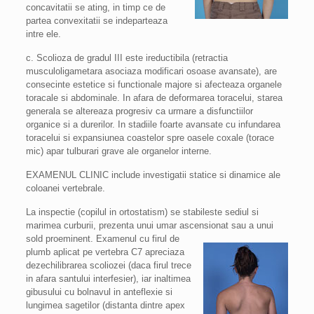
concavitatii se ating, in timp ce de
partea convexitatii se indeparteaza
intre ele.
c. Scolioza de gradul III este ireductibila (retractia
musculoligametara asociaza modificari osoase avansate), are
consecinte estetice si functionale majore si afecteaza organele
toracale si abdominale. In afara de deformarea toracelui, starea
generala se altereaza progresiv ca urmare a disfunctiilor
organice si a durerilor. In stadiile foarte avansate cu infundarea
toracelui si expansiunea coastelor spre oasele coxale (torace
mic) apar tulburari grave ale organelor interne.
EXAMENUL CLINIC include investigatii statice si dinamice ale
coloanei vertebrale.
La inspectie (copilul in ortostatism) se stabileste sediul si
marimea curburii, prezenta unui umar ascensionat sau a
unui
sold proeminent. Examenul cu firul de
plumb aplicat pe vertebra C7 apreciaza
dezechilibrarea scoliozei (daca firul trece
in afara santului interfesier), iar inaltimea
gibusului cu bolnavul in anteflexie si
lungimea sagetilor (distanta dintre apex