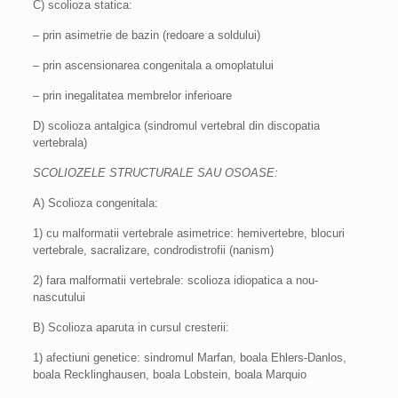
C) scolioza statica:
– prin asimetrie de bazin (redoare a soldului)
– prin ascensionarea congenitala a omoplatului
– prin inegalitatea membrelor inferioare
D) scolioza antalgica (sindromul vertebral din discopatia
vertebrala)
SCOLIOZELE STRUCTURALE SAU OSOASE:
A) Scolioza congenitala:
1) cu malformatii vertebrale asimetrice: hemivertebre, blocuri
vertebrale, sacralizare, condrodistrofii (nanism)
2) fara malformatii vertebrale: scolioza idiopatica a nou-
nascutului
B) Scolioza aparuta in cursul cresterii:
1) afectiuni genetice: sindromul Marfan, boala Ehlers-Danlos,
boala Recklinghausen, boala Lobstein, boala Marquio