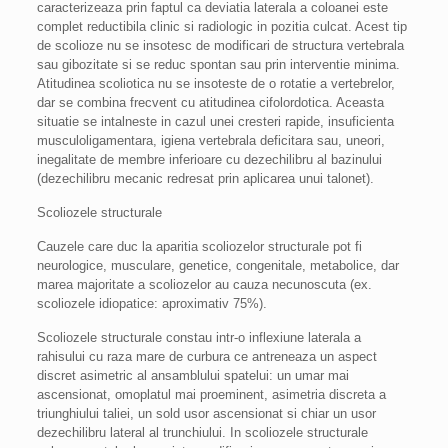
caracterizeaza prin faptul ca deviatia laterala a coloanei este
complet reductibila clinic si radiologic in pozitia culcat. Acest tip
de scolioze nu se insotesc de modificari de structura vertebrala
sau gibozitate si se reduc spontan sau prin interventie minima.
Atitudinea scoliotica nu se insoteste de o rotatie a vertebrelor,
dar se combina frecvent cu atitudinea cifolordotica. Aceasta
situatie se intalneste in cazul unei cresteri rapide, insuficienta
musculoligamentara, igiena vertebrala deficitara sau, uneori,
inegalitate de membre inferioare cu dezechilibru al bazinului
(dezechilibru mecanic redresat prin aplicarea unui talonet).
Scoliozele structurale
Cauzele care duc la aparitia scoliozelor structurale pot fi
neurologice, musculare, genetice, congenitale, metabolice, dar
marea majoritate a scoliozelor au cauza necunoscuta (ex.
scoliozele idiopatice: aproximativ 75%).
Scoliozele structurale constau intr-o inflexiune laterala a
rahisului cu raza mare de curbura ce antreneaza un aspect
discret asimetric al ansamblului spatelui: un umar mai
ascensionat, omoplatul mai proeminent, asimetria discreta a
triunghiului taliei, un sold usor ascensionat si chiar un usor
dezechilibru lateral al trunchiului. In scoliozele structurale