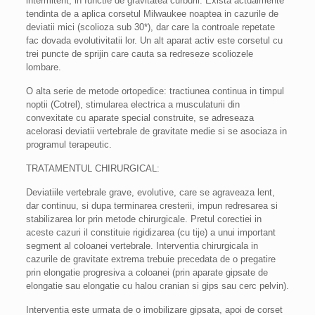
intermitent, in functie de gravitatea curburii. Exista actualmente
tendinta de a aplica corsetul Milwaukee noaptea in cazurile de
deviatii mici (scolioza sub 30*), dar care la controale repetate
fac dovada evolutivitatii lor. Un alt aparat activ este corsetul cu
trei puncte de sprijin care cauta sa redreseze scoliozele
lombare.
O alta serie de metode ortopedice: tractiunea continua in timpul
noptii (Cotrel), stimularea electrica a musculaturii din
convexitate cu aparate special construite, se adreseaza
acelorasi deviatii vertebrale de gravitate medie si se asociaza in
programul terapeutic.
TRATAMENTUL CHIRURGICAL:
Deviatiile vertebrale grave, evolutive, care se agraveaza lent,
dar continuu, si dupa terminarea cresterii, impun redresarea si
stabilizarea lor prin metode chirurgicale. Pretul corectiei in
aceste cazuri il constituie rigidizarea (cu tije) a unui important
segment al coloanei vertebrale. Interventia chirurgicala in
cazurile de gravitate extrema trebuie precedata de o pregatire
prin elongatie progresiva a coloanei (prin aparate gipsate de
elongatie sau elongatie cu halou cranian si gips sau cerc pelvin).
Interventia este urmata de o imobilizare gipsata, apoi de corset