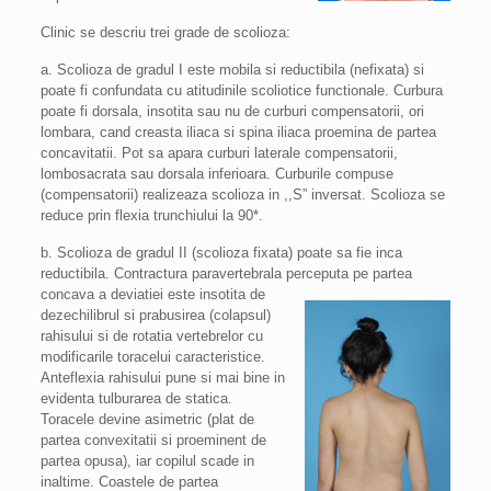
Clinic se descriu trei grade de scolioza:
a. Scolioza de gradul I este mobila si reductibila (nefixata) si
poate fi confundata cu atitudinile scoliotice functionale. Curbura
poate fi dorsala, insotita sau nu de curburi compensatorii, ori
lombara, cand creasta iliaca si spina iliaca proemina de partea
concavitatii. Pot sa apara curburi laterale compensatorii,
lombosacrata sau dorsala inferioara. Curburile compuse
(compensatorii) realizeaza scolioza in ,,S” inversat. Scolioza se
reduce prin flexia trunchiului la 90*.
b. Scolioza de gradul II (scolioza fixata) poate sa fie inca
reductibila. Contractura paravertebrala perceputa pe partea
concava a deviatiei este insotita de
dezechilibrul si prabusirea (colapsul)
rahisului si de rotatia vertebrelor cu
modificarile toracelui caracteristice.
Anteflexia rahisului pune si mai bine in
evidenta tulburarea de statica.
Toracele devine asimetric (plat de
partea convexitatii si proeminent de
partea opusa), iar copilul scade in
inaltime. Coastele de partea