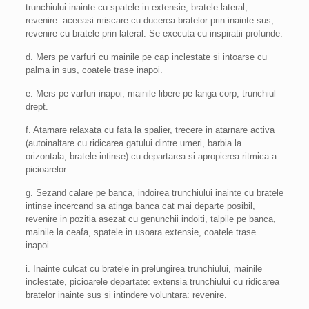
trunchiului inainte cu spatele in extensie, bratele lateral,
revenire: aceeasi miscare cu ducerea bratelor prin inainte sus,
revenire cu bratele prin lateral. Se executa cu inspiratii profunde.
d. Mers pe varfuri cu mainile pe cap inclestate si intoarse cu
palma in sus, coatele trase inapoi.
e. Mers pe varfuri inapoi, mainile libere pe langa corp, trunchiul
drept.
f. Atarnare relaxata cu fata la spalier, trecere in atarnare activa
(autoinaltare cu ridicarea gatului dintre umeri, barbia la
orizontala, bratele intinse) cu departarea si apropierea ritmica a
picioarelor.
g. Sezand calare pe banca, indoirea trunchiului inainte cu bratele
intinse incercand sa atinga banca cat mai departe posibil,
revenire in pozitia asezat cu genunchii indoiti, talpile pe banca,
mainile la ceafa, spatele in usoara extensie, coatele trase
inapoi.
i. Inainte culcat cu bratele in prelungirea trunchiului, mainile
inclestate, picioarele departate: extensia trunchiului cu ridicarea
bratelor inainte sus si intindere voluntara: revenire.