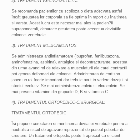
2). TRATAMENT IGIENO-DIETETIC:
Se recomanda pacientilor cu scolioza o dieta adecvata astfel
încât greutatea lor corporala sa fie optima în raport cu înaltimea
si varsta. Acest lucru este necesar mai ales la pacien?ii
supraponderali, deoarece greutatea poate accentua deviatiile
coloanei vertebrale.
3). TRATAMENT MEDICAMENTOS:
Se administreaza antiinflamatoare (ibuprofen, fenilbutazona,
aminofenazina, aspirina), antalgice si decontracturante, acestea
din urma avand rol de relaxare a musculaturii ale carei contractii
pot genera deformari ale coloanei. Administrarea de cortizon
joaca un rol foarte important dar trebuie avut in vedere dozajul si
stadiul evolutiv. Se mai administreaza calciu si clorocalcin. Se
mai prescriu vitamine din grupurile D, B si vitamina C.
4). TRATAMENTUL ORTOPEDICO-CHIRURGICAL:
TRATAMENTUL ORTOPEDIC
Îsi propune corectarea si mentinerea deviatiei verebrale pentru a
neutraliza riscul de agravare reprezentat de puseul pubertar de
crestere. Un tratament ortopedic poate fi apreciat ca eficient