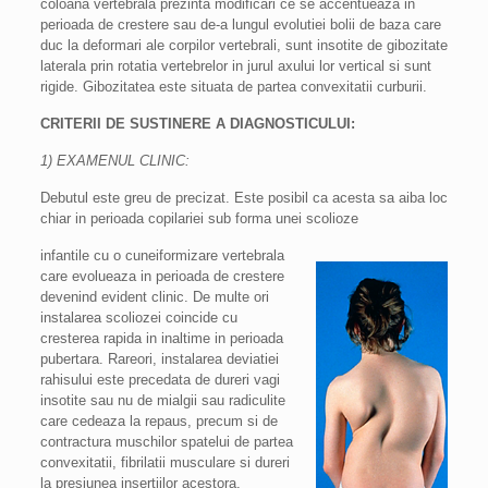
coloana vertebrala prezinta modificari ce se accentueaza in
perioada de crestere sau de-a lungul evolutiei bolii de baza care
duc la deformari ale corpilor vertebrali, sunt insotite de gibozitate
laterala prin rotatia vertebrelor in jurul axului lor vertical si sunt
rigide. Gibozitatea este situata de partea convexitatii curburii.
CRITERII DE SUSTINERE A DIAGNOSTICULUI:
1) EXAMENUL CLINIC:
Debutul este greu de precizat. Este posibil ca acesta sa aiba loc
chiar in perioada copilariei sub forma unei scolioze
infantile cu o cuneiformizare vertebrala
care evolueaza in perioada de crestere
devenind evident clinic. De multe ori
instalarea scoliozei coincide cu
cresterea rapida in inaltime in perioada
pubertara. Rareori, instalarea deviatiei
rahisului este precedata de dureri vagi
insotite sau nu de mialgii sau radiculite
care cedeaza la repaus, precum si de
contractura muschilor spatelui de partea
convexitatii, fibrilatii musculare si dureri
la presiunea insertiilor acestora.