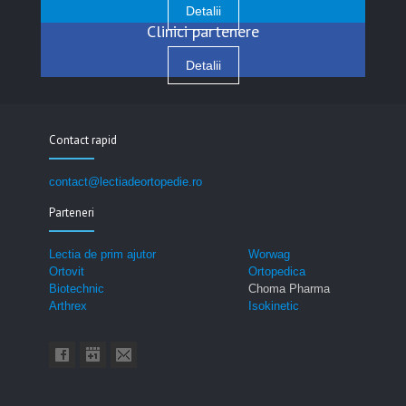
Detalii
Clinici partenere
Detalii
Contact rapid
contact@lectiadeortopedie.ro
Parteneri
Lectia de prim ajutor
Worwag
Ortovit
Ortopedica
Biotechnic
Choma Pharma
Arthrex
Isokinetic