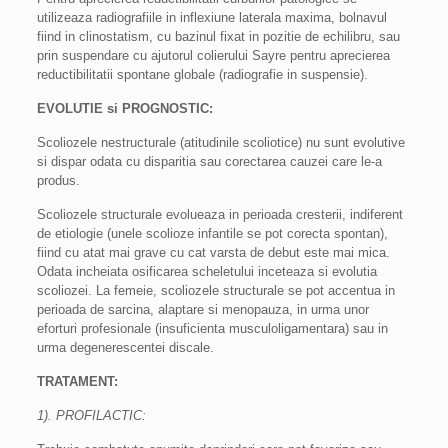
utilizeaza radiografiile in inflexiune laterala maxima, bolnavul
fiind in clinostatism, cu bazinul fixat in pozitie de echilibru, sau
prin suspendare cu ajutorul colierului Sayre pentru aprecierea
reductibilitatii spontane globale (radiografie in suspensie).
EVOLUTIE si PROGNOSTIC:
Scoliozele nestructurale (atitudinile scoliotice) nu sunt evolutive
si dispar odata cu disparitia sau corectarea cauzei care le-a
produs.
Scoliozele structurale evolueaza in perioada cresterii, indiferent
de etiologie (unele scolioze infantile se pot corecta spontan),
fiind cu atat mai grave cu cat varsta de debut este mai mica.
Odata incheiata osificarea scheletului inceteaza si evolutia
scoliozei. La femeie, scoliozele structurale se pot accentua in
perioada de sarcina, alaptare si menopauza, in urma unor
eforturi profesionale (insuficienta musculoligamentara) sau in
urma degenerescentei discale.
TRATAMENT:
1). PROFILACTIC: