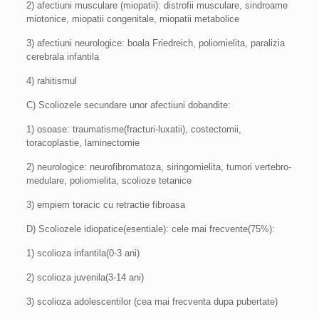
2) afectiuni musculare (miopatii): distrofii musculare, sindroame
miotonice, miopatii congenitale, miopatii metabolice
3) afectiuni neurologice: boala Friedreich, poliomielita, paralizia
cerebrala infantila
4) rahitismul
C) Scoliozele secundare unor afectiuni dobandite:
1) osoase: traumatisme(fracturi-luxatii), costectomii,
toracoplastie, laminectomie
2) neurologice: neurofibromatoza, siringomielita, tumori vertebro-
medulare, poliomielita, scolioze tetanice
3) empiem toracic cu retractie fibroasa
D) Scoliozele idiopatice(esentiale): cele mai frecvente(75%):
1) scolioza infantila(0-3 ani)
2) scolioza juvenila(3-14 ani)
3) scolioza adolescentilor (cea mai frecventa dupa pubertate)