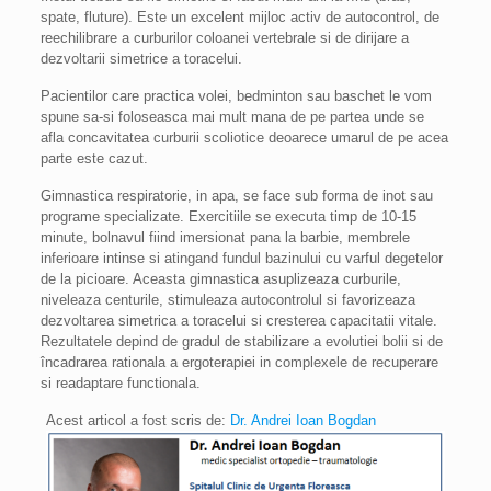
spate, fluture). Este un excelent mijloc activ de autocontrol, de
reechilibrare a curburilor coloanei vertebrale si de dirijare a
dezvoltarii simetrice a toracelui.
Pacientilor care practica volei, bedminton sau baschet le vom
spune sa-si foloseasca mai mult mana de pe partea unde se
afla concavitatea curburii scoliotice deoarece umarul de pe acea
parte este cazut.
Gimnastica respiratorie, in apa, se face sub forma de inot sau
programe specializate. Exercitiile se executa timp de 10-15
minute, bolnavul fiind imersionat pana la barbie, membrele
inferioare intinse si atingand fundul bazinului cu varful degetelor
de la picioare. Aceasta gimnastica asuplizeaza curburile,
niveleaza centurile, stimuleaza autocontrolul si favorizeaza
dezvoltarea simetrica a toracelui si cresterea capacitatii vitale.
Rezultatele depind de gradul de stabilizare a evolutiei bolii si de
încadrarea rationala a ergoterapiei in complexele de recuperare
si readaptare functionala.
Acest articol a fost scris de:
Dr. Andrei Ioan Bogdan