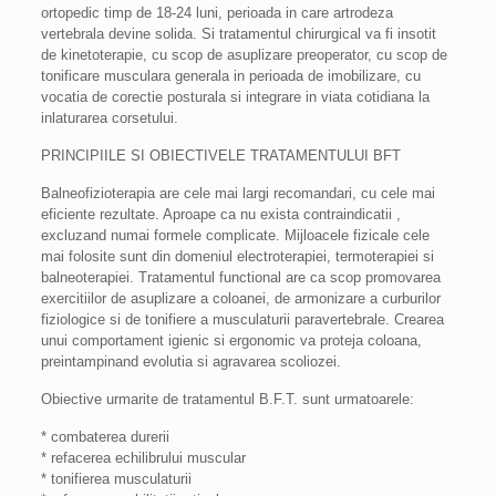
ortopedic timp de 18-24 luni, perioada in care artrodeza
vertebrala devine solida. Si tratamentul chirurgical va fi insotit
de kinetoterapie, cu scop de asuplizare preoperator, cu scop de
tonificare musculara generala in perioada de imobilizare, cu
vocatia de corectie posturala si integrare in viata cotidiana la
inlaturarea corsetului.
PRINCIPIILE SI OBIECTIVELE TRATAMENTULUI BFT
Balneofizioterapia are cele mai largi recomandari, cu cele mai
eficiente rezultate. Aproape ca nu exista contraindicatii ,
excluzand numai formele complicate. Mijloacele fizicale cele
mai folosite sunt din domeniul electroterapiei, termoterapiei si
balneoterapiei. Tratamentul functional are ca scop promovarea
exercitiilor de asuplizare a coloanei, de armonizare a curburilor
fiziologice si de tonifiere a musculaturii paravertebrale. Crearea
unui comportament igienic si ergonomic va proteja coloana,
preintampinand evolutia si agravarea scoliozei.
Obiective urmarite de tratamentul B.F.T. sunt urmatoarele:
* combaterea durerii
* refacerea echilibrului muscular
* tonifierea musculaturii