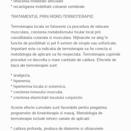
* refacerea mobilitatii articulare
* recastigarea mobilitatii coloanei vertebrale
TRATAMENTUL PRIN HIDRO-TERMOTERAPIE:
Termoterapia locala se foloseste ca procedura de relaxare
musculara, cresterea metabolismului tisular local prin
vasodilatatia cutanata si musculara. Mijloacele se aleg în
functie de posibilitati si pot fi extrem de simple sau sofisticate.
Important este ca indicatia de termoterapie sa fie corecta si
metodologia de aplicare sa fie respectata. Termoterapia cuprinde
proceduri ce dezvolta o mare cantitate de caldura. Efectele de
baza ale termoterapiei sunt:
* analgezia,
* hiperemia,
* hipertermia locala si sistemica,
* cresterea tonusului muscular,
* cresterea elasticitatii tesutului conjunctiv.
Aceste efecte cumulate sunt favorabile pentru pregatirea
programelor de kinetoterapie si masaj. Metodologia de
termoterapie include tehnici variate de aplicatii:
* caldura profunda, produsa de diatermie si ultrasunete