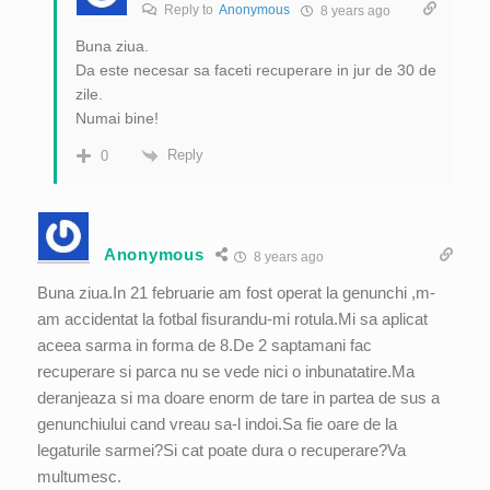
Reply to
Anonymous
8 years ago
Buna ziua.
Da este necesar sa faceti recuperare in jur de 30 de
zile.
Numai bine!
Reply
0
Anonymous
8 years ago
Buna ziua.In 21 februarie am fost operat la genunchi ,m-
am accidentat la fotbal fisurandu-mi rotula.Mi sa aplicat
aceea sarma in forma de 8.De 2 saptamani fac
recuperare si parca nu se vede nici o inbunatatire.Ma
deranjeaza si ma doare enorm de tare in partea de sus a
genunchiului cand vreau sa-l indoi.Sa fie oare de la
legaturile sarmei?Si cat poate dura o recuperare?Va
multumesc.