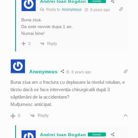
Andrei Ioan Bogdan
Admin
Reply to
Anonymous
8 years ago
Buna ziua.
Da este nevoie dupa 1 an.
Numai bine!
Reply
0
Anonymous
8 years ago
Buna ziua am o fractura cu deplasare la nivelul rotulian, e
târziu dacă se face intervenția chirurgicală după 3
săptămâni de la accidentare?
Mulțumesc anticipat.
Reply
0
Andrei Ioan Bogdan
Admin