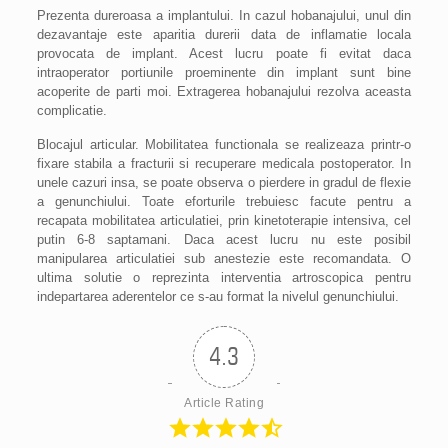
Prezenta dureroasa a implantului. In cazul hobanajului, unul din
dezavantaje este aparitia durerii data de inflamatie locala
provocata de implant. Acest lucru poate fi evitat daca
intraoperator portiunile proeminente din implant sunt bine
acoperite de parti moi. Extragerea hobanajului rezolva aceasta
complicatie.
Blocajul articular. Mobilitatea functionala se realizeaza printr-o
fixare stabila a fracturii si recuperare medicala postoperator. In
unele cazuri insa, se poate observa o pierdere in gradul de flexie
a genunchiului. Toate eforturile trebuiesc facute pentru a
recapata mobilitatea articulatiei, prin kinetoterapie intensiva, cel
putin 6-8 saptamani. Daca acest lucru nu este posibil
manipularea articulatiei sub anestezie este recomandata. O
ultima solutie o reprezinta interventia artroscopica pentru
indepartarea aderentelor ce s-au format la nivelul genunchiului.
4.3
Article Rating