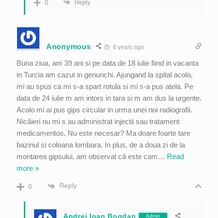
Reply
0
Anonymous
8 years ago
Buna ziua, am 39 ani si pe data de 18 iulie fiind in vacanta
in Turcia am cazut in genunchi. Ajungand la spital acolo,
mi au spus ca mi s-a spart rotula si mi s-a pus atela. Pe
data de 24 iulie m am intors in tara si m am dus la urgente.
Acolo mi ai pus gips circular in urma unei noi radiografii.
Nicăieri nu mi s au administrat injectii sau tratament
medicamentos. Nu este necesar? Ma doare foarte tare
bazinul si coloana lombara. In plus, de a doua zi de la
montarea gipsului, am observat că este cam
…
Read
more »
Reply
0
Andrei Ioan Bogdan
Admin