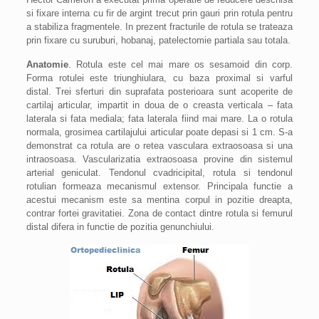
si fixare interna cu fir de argint trecut prin gauri prin rotula pentru
a stabiliza fragmentele. In prezent fracturile de rotula se trateaza
prin fixare cu suruburi, hobanaj, patelectomie partiala sau totala.
Anatomie
. Rotula este cel mai mare os sesamoid din corp.
Forma rotulei este triunghiulara, cu baza proximal si varful
distal. Trei sferturi din suprafata posterioara sunt acoperite de
cartilaj articular, impartit in doua de o creasta verticala – fata
laterala si fata mediala; fata laterala fiind mai mare. La o rotula
normala, grosimea cartilajului articular poate depasi si 1 cm. S-a
demonstrat ca rotula are o retea vasculara extraosoasa si una
intraosoasa. Vascularizatia extraosoasa provine din sistemul
arterial geniculat. Tendonul cvadricipital, rotula si tendonul
rotulian formeaza mecanismul extensor. Principala functie a
acestui mecanism este sa mentina corpul in pozitie dreapta,
contrar fortei gravitatiei. Zona de contact dintre rotula si femurul
distal difera in functie de pozitia genunchiului.