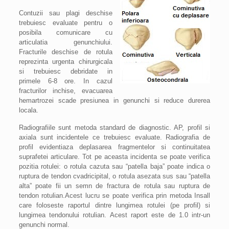
Contuzii sau plagi deschise
trebuiesc evaluate pentru o
posibila comunicare cu
articulatia genunchiului.
Fracturile deschise de rotula
reprezinta urgenta chirurgicala
si trebuiesc debridate in
primele 6-8 ore. In cazul
fracturilor inchise, evacuarea
hemartrozei scade presiunea in genunchi si reduce durerea
locala.
Radiografiile sunt metoda standard de diagnostic. AP, profil si
axiala sunt incidentele ce trebuiesc evaluate. Radiografia de
profil evidentiaza deplasarea fragmentelor si continuitatea
suprafetei articulare. Tot pe aceasta incidenta se poate verifica
pozitia rotulei: o rotula cazuta sau “patella baja” poate indica o
ruptura de tendon cvadricipital, o rotula asezata sus sau “patella
alta” poate fii un semn de fractura de rotula sau ruptura de
tendon rotulian.Acest lucru se poate verifica prin metoda Insall
care foloseste raportul dintre lungimea rotulei (pe profil) si
lungimea tendonului rotulian. Acest raport este de 1.0 intr-un
genunchi normal.