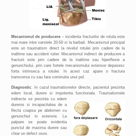
Mecanismul de producere
– incidenta fracturilor de rotula este
mai mare intre varstele 20-50 si la barbati. Mecanismul principal
este un traumatism direct la nivelul rotulei prin cadere de la
inaltime sau accident rutier. Mecanismul indirect de producere a
fracturii este prin cadere de la inaltime sau hiperflexie a
genunchiului, prin care fortele mecanismului extensor depasesc
forta intrinseca a rotulei. In acest caz apare o fractura
transversa cu sau fara cominutia unui pol.
Diagnostic
. In cazul traumatismelor directe, pacientul prezinta
edem local, durere si impotenta functionala.
Traumatismele
indirecte se prezinta cu edem
dureros si incapacitatea de a
flecta coapsa pe abdomen cu
genunchiul in extensie. La
palpare se poate evidentia
punctul de maxima durere sau
chiar un defect osos.