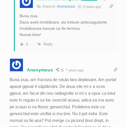
Reply to
Anonymous
8 years ago
Buna ziua.
Daca aveti imobilizare, da trebuie anticoagulante.
Imobilizarea trenuie sa fie fermna.
Numai bine!
Reply
0
Anonymous
7 years ago
Buna ziua, am fractura de rotula fara deplasare. Am purtat
aparat gipsat 4 săptămâni. De doua zile mi s a scos
gipsul, am facut din nou radiografie si mi s a spus ca totul
este în regula si sa fac exercitii acasa, adica sa ma asez
pe scaun si sa flexez genunchiul. Problema este ca
genunchiul este umflat si ma ține. Nu il pot indoi. Este
normal sa fie asa? Pot merge cu piciorul ținut drept, in