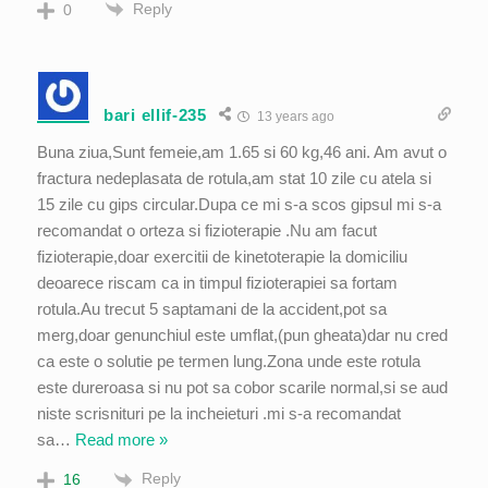
Reply
0
bari ellif-235
13 years ago
Buna ziua,Sunt femeie,am 1.65 si 60 kg,46 ani. Am avut o
fractura nedeplasata de rotula,am stat 10 zile cu atela si
15 zile cu gips circular.Dupa ce mi s-a scos gipsul mi s-a
recomandat o orteza si fizioterapie .Nu am facut
fizioterapie,doar exercitii de kinetoterapie la domiciliu
deoarece riscam ca in timpul fizioterapiei sa fortam
rotula.Au trecut 5 saptamani de la accident,pot sa
merg,doar genunchiul este umflat,(pun gheata)dar nu cred
ca este o solutie pe termen lung.Zona unde este rotula
este dureroasa si nu pot sa cobor scarile normal,si se aud
niste scrisnituri pe la incheieturi .mi s-a recomandat
sa
…
Read more »
Reply
16