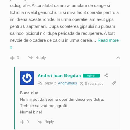
radiografie. A constatat ca am acumulare de sange si
lichid la nivelul genunchiului si mi-a facut operatie pentru a
imi drena aceste lichide. In urma operatiei am avut gips
pentru 6 saptamani. Dupa scoaterea gipsului nu puteam
sa indoi piciorul nici dupa perioada de recuperare. A fost
nevoie de o cadere de calciu in urma careia
…
Read more
»
Reply
0
Andrei Ioan Bogdan
Admin
Reply to
Anonymous
8 years ago
Buna ziua.
Nu imi pot da seama doar din descriere dstra.
Trebuie sa vad radiografii.
Numai bine!
Reply
0