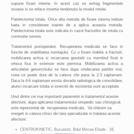
supune fixarii interne. In acest caz se extrag fragmentele
osoase si se reface insertia tendonului la nivelul rotulei.
Patelectomia totala. Orice alta metoda de fixare interna trebuie
luata in considerare inainte de a aplica aceasta metoda.
Patelectomia totala este indicata in cazul fracturilor de rotula cu
cominutie severa.
Tratamentul postoperator. Recuperarea medicala se face in
functie de stabilitatea montajului. Cu o fixare stabila a fracturii,
mobilizarea activa si incarcarea greutatii cu membrul fixat in
orteza fixa in extensie este permisa. Mobilizarea activa a
articulatiei genunchiului se face dupa vindecarea partilor moi,
ceea ce poate dura de la cateva zile pana la 2-3 saptamani.
Daca la 4-6 saptamani exista dovada radiologica de consolidare,
atunci incarcare totala si exercitii de rezistenta sunt acceptate.
Unul dintre cei mai importanti parametrii in tratamentul acestei
afectiuni, dupa aplicarea tratamentului ortopedic sau chirurgical,
este reprezentat de recuperarea medicala. Va sfatuim sa
mergeti in cateva clinici din tara specializate in tratarea acestei
afectiuni:
CENTROKINETIC, Bucuresti, Bdul.Mircea Eliade . 18,