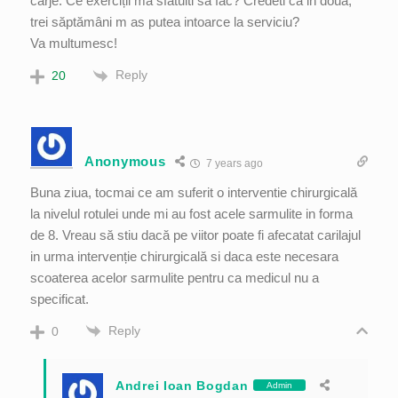
carje. Ce exerciții ma sfatuiti sa fac? Credeti ca in doua,
trei săptămâni m as putea intoarce la serviciu?
Va multumesc!
Reply
20
Anonymous
7 years ago
Buna ziua, tocmai ce am suferit o interventie chirurgicală
la nivelul rotulei unde mi au fost acele sarmulite in forma
de 8. Vreau să stiu dacă pe viitor poate fi afecatat carilajul
in urma intervenție chirurgicală si daca este necesara
scoaterea acelor sarmulite pentru ca medicul nu a
specificat.
Reply
0
Andrei Ioan Bogdan
Admin