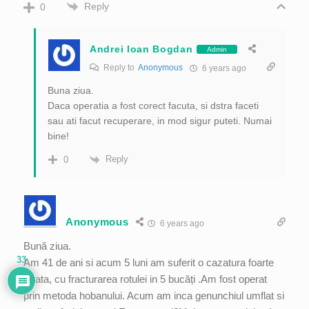
Reply
0
Andrei Ioan Bogdan
Admin
Reply to
Anonymous
6 years ago
Buna ziua.
Daca operatia a fost corect facuta, si dstra faceti
sau ati facut recuperare, in mod sigur puteti. Numai
bine!
Reply
0
Anonymous
6 years ago
Bună ziua.
33
Am 41 de ani si acum 5 luni am suferit o cazatura foarte
urtata, cu fracturarea rotulei in 5 bucăți .Am fost operat
prin metoda hobanului. Acum am inca genunchiul umflat si