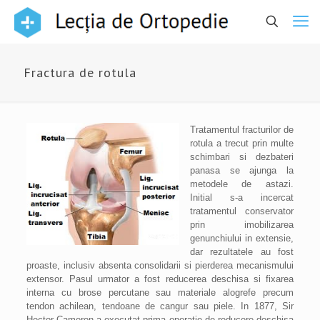
Fractura de rotula
Tratamentul fracturilor de
rotula a trecut prin multe
schimbari si dezbateri
panasa se ajunga la
metodele de astazi.
Initial s-a incercat
tratamentul conservator
prin imobilizarea
genunchiului in extensie,
dar rezultatele au fost
proaste, inclusiv absenta consolidarii si pierderea mecanismului
extensor. Pasul urmator a fost reducerea deschisa si fixarea
interna cu brose percutane sau materiale alogrefe precum
tendon achilean, tendoane de cangur sau piele. In 1877, Sir
Hector Cameron a executat prima operatie de reducere deschisa