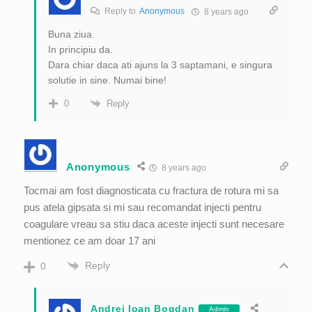
Reply to
Anonymous
8 years ago
Buna ziua.
In principiu da.
Dara chiar daca ati ajuns la 3 saptamani, e singura
solutie in sine. Numai bine!
Reply
0
Anonymous
8 years ago
Tocmai am fost diagnosticata cu fractura de rotura mi sa
pus atela gipsata si mi sau recomandat injecti pentru
coagulare vreau sa stiu daca aceste injecti sunt necesare
mentionez ce am doar 17 ani
Reply
0
Andrei Ioan Bogdan
Admin