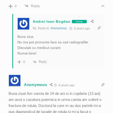
Reply
0
Andrei Ioan Bogdan
Admin
Reply to
Anonymous
8 years ago
Buna ziua.
Nu ma pot pronunta fara sa vad radiografiile.
Discutati cu medicul curant.
Numai bine!
Reply
0
Anonymous
8 years ago
Buna ziua! Am varsta de 24 de ani si in copilarie (13 ani)
am avut o cazatura puternica in urma careia am suferit o
fractura de rotula. Doctorul la care m-au dus parintii mi-a
pus diagnosticul de luxatie de rotula si mi-a facut o