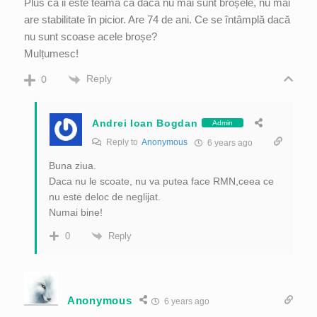
Plus că ii este teamă că dacă nu mai sunt broșele, nu mai
are stabilitate în picior. Are 74 de ani. Ce se întâmplă dacă
nu sunt scoase acele broșe?
Mulțumesc!
Reply
0
Andrei Ioan Bogdan
Admin
Reply to
Anonymous
6 years ago
Buna ziua.
Daca nu le scoate, nu va putea face RMN,ceea ce
nu este deloc de neglijat.
Numai bine!
Reply
0
Anonymous
6 years ago