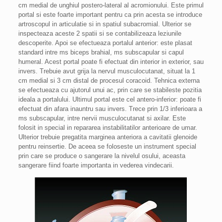
cm medial de unghiul postero-lateral al acromionului. Este primul
portal si este foarte important pentru ca prin acesta se introduce
artroscopul in articulatie si in spatiul subacromial. Ulterior se
inspecteaza aceste 2 spatii si se contabilizeaza leziunile
descoperite. Apoi se efectueaza portalul anterior: este plasat
standard intre ms biceps brahial, ms subscapular si capul
humeral. Acest portal poate fi efectuat din interior in exterior, sau
invers. Trebuie avut grija la nervul musculocutanat, situat la 1
cm medial si 3 cm distal de procesul coracoid. Tehnica externa
se efectueaza cu ajutorul unui ac, prin care se stabileste pozitia
ideala a portalului. Ultimul portal este cel antero-inferior: poate fi
efectuat din afara inauntru sau invers. Trece prin 1/3 inferioara a
ms subscapular, intre nervii musculocutanat si axilar. Este
folosit in special in repararea instabilitatilor anterioare de umar.
Ulterior trebuie pregatita marginea anteriora a cavitatii glenoide
pentru reinsertie. De aceea se foloseste un instrument special
prin care se produce o sangerare la nivelul osului, aceasta
sangerare fiind foarte importanta in vederea vindecarii.