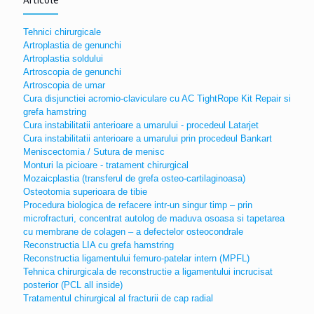
Tehnici chirurgicale
Artroplastia de genunchi
Artroplastia soldului
Artroscopia de genunchi
Artroscopia de umar
Cura disjunctiei acromio-claviculare cu AC TightRope Kit Repair si
grefa hamstring
Cura instabilitatii anterioare a umarului - procedeul Latarjet
Cura instabilitatii anterioare a umarului prin procedeul Bankart
Meniscectomia / Sutura de menisc
Monturi la picioare - tratament chirurgical
Mozaicplastia (transferul de grefa osteo-cartilaginoasa)
Osteotomia superioara de tibie
Procedura biologica de refacere intr-un singur timp – prin
microfracturi, concentrat autolog de maduva osoasa si tapetarea
cu membrane de colagen – a defectelor osteocondrale
Reconstructia LIA cu grefa hamstring
Reconstructia ligamentului femuro-patelar intern (MPFL)
Tehnica chirurgicala de reconstructie a ligamentului incrucisat
posterior (PCL all inside)
Tratamentul chirurgical al fracturii de cap radial