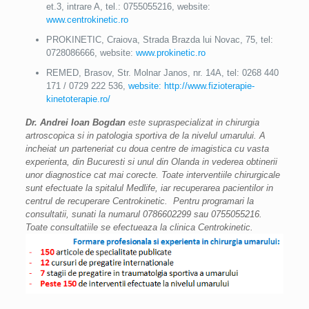
et.3, intrare A, tel.: 0755055216, website:
www.centrokinetic.ro
PROKINETIC, Craiova, Strada Brazda lui Novac, 75, tel:
0728086666, website:
www.prokinetic.ro
REMED, Brasov, Str. Molnar Janos, nr. 14A, tel: 0268 440
171 / 0729 222 536,
website: http://www.fizioterapie-
kinetoterapie.ro/
Dr. Andrei Ioan Bogdan
este supraspecializat in chirurgia
artroscopica si in patologia sportiva de la nivelul umarului. A
incheiat un parteneriat cu doua centre de imagistica cu vasta
experienta, din Bucuresti si unul din Olanda in vederea obtinerii
unor diagnostice cat mai corecte. Toate interventiile chirurgicale
sunt efectuate la spitalul Medlife, iar recuperarea pacientilor in
centrul de recuperare Centrokinetic. Pentru programari la
consultatii,
sunati la numarul 0786602299 sau 0755055216.
Toate consultatiile se efectueaza la clinica Centrokinetic.