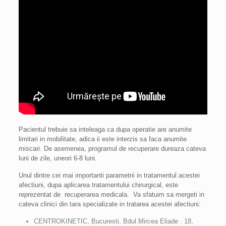
Pacientul trebuie sa inteleaga ca dupa operatie are anumite
limitari in mobilitate, adica ii este interzis sa faca anumite
miscari. De asemenea, programul de recuperare dureaza cateva
luni de zile, uneori 6-8 luni.
Unul dintre cei mai importanti parametrii in tratamentul acestei
afectiuni, dupa aplicarea tratamentului chirurgical, este
reprezentat de recuperarea medicala. Va sfatuim sa mergeti in
cateva clinici din tara specializate in tratarea acestei afectiuni:
CENTROKINETIC, Bucuresti, Bdul.Mircea Eliade . 18,