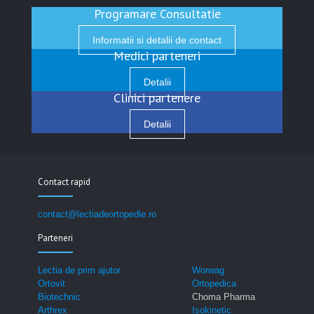
Programare Consultatie
Informatii si detalii de contact
Medici parteneri
Detalii
Clinici partenere
Detalii
Contact rapid
contact@lectiadeortopedie.ro
Parteneri
Lectia de prim ajutor
Worwag
Ortovit
Ortopedica
Biotechnic
Choma Pharma
Arthrex
Isokinetic