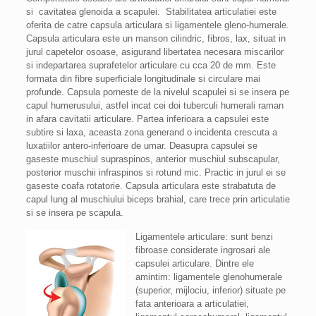
si cavitatea glenoida a scapulei. Stabilitatea articulatiei este
oferita de catre capsula articulara si ligamentele gleno-humerale.
Capsula articulara este un manson cilindric, fibros, lax, situat in
jurul capetelor osoase, asigurand libertatea necesara miscarilor
si indepartarea suprafetelor articulare cu cca 20 de mm. Este
formata din fibre superficiale longitudinale si circulare mai
profunde. Capsula porneste de la nivelul scapulei si se insera pe
capul humerusului, astfel incat cei doi tuberculi humerali raman
in afara cavitatii articulare. Partea inferioara a capsulei este
subtire si laxa, aceasta zona generand o incidenta crescuta a
luxatiilor antero-inferioare de umar. Deasupra capsulei se
gaseste muschiul supraspinos, anterior muschiul subscapular,
posterior muschii infraspinos si rotund mic. Practic in jurul ei se
gaseste coafa rotatorie. Capsula articulara este strabatuta de
capul lung al muschiului biceps brahial, care trece prin articulatie
si se insera pe scapula.
Ligamentele articulare: sunt benzi
fibroase considerate ingrosari ale
capsulei articulare. Dintre ele
amintim: ligamentele glenohumerale
(superior, mijlociu, inferior) situate pe
fata anterioara a articulatiei,