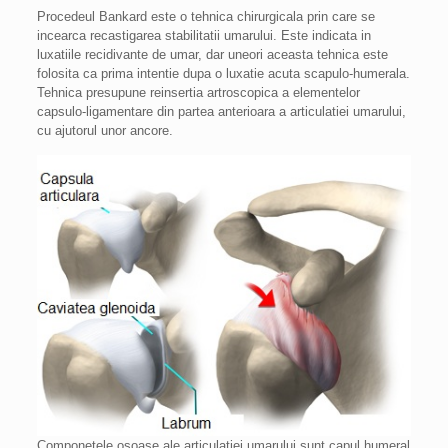
Procedeul Bankard este o tehnica chirurgicala prin care se
incearca recastigarea stabilitatii umarului. Este indicata in
luxatiile recidivante de umar, dar uneori aceasta tehnica este
folosita ca prima intentie dupa o luxatie acuta scapulo-humerala.
Tehnica presupune reinsertia artroscopica a elementelor
capsulo-ligamentare din partea anterioara a articulatiei umarului,
cu ajutorul unor ancore.
Componetele osoase ale articulatiei umarului sunt capul humeral