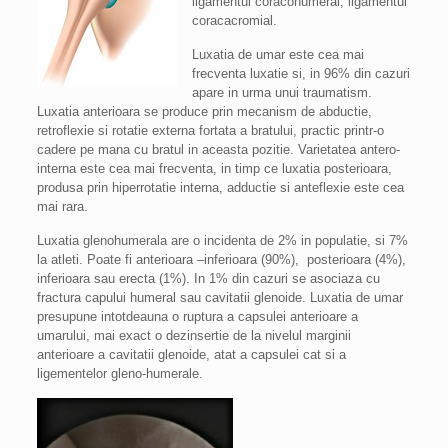
ligamentul coracohumeral, ligamentul
coracacromial.
Luxatia de umar este cea mai
frecventa luxatie si, in 96% din cazuri
apare in urma unui traumatism.
Luxatia anterioara se produce prin mecanism de abductie,
retroflexie si rotatie externa fortata a bratului, practic printr-o
cadere pe mana cu bratul in aceasta pozitie. Varietatea antero-
interna este cea mai frecventa, in timp ce luxatia posterioara,
produsa prin hiperrotatie interna, adductie si anteflexie este cea
mai rara.
Luxatia glenohumerala are o incidenta de 2% in populatie, si 7%
la atleti. Poate fi anterioara –inferioara (90%), posterioara (4%),
inferioara sau erecta (1%). In 1% din cazuri se asociaza cu
fractura capului humeral sau cavitatii glenoide. Luxatia de umar
presupune intotdeauna o ruptura a capsulei anterioare a
umarului, mai exact o dezinsertie de la nivelul marginii
anterioare a cavitatii glenoide, atat a capsulei cat si a
ligementelor gleno-humerale.